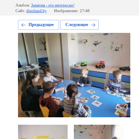
Альбом:
Занятия - это интересно!
Сайт:
dinoland.by
Изображение: 27/48
Предыдущее
Следующее